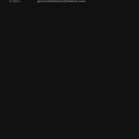
E-MAIL:
gerenciatlaltetela@hotmail.com