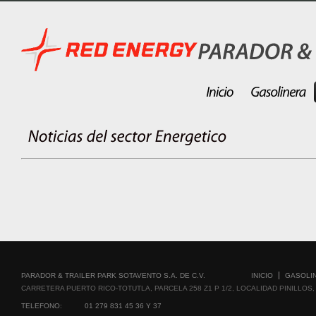
PARADOR & TRAILER PARK SOTAVENTO S.A. DE C.V.
INICIO
GASOLI
CARRETERA PUERTO RICO-TOTUTLA, PARCELA 258 Z1 P 1/2, LOCALIDAD PINILLOS, T
TELEFONO:
01 279 831 45 36 Y 37